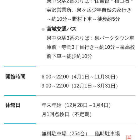
泉中央駅2番のりば：住吉台・根白石・
実沢営業所、泉ヶ岳少年自然の家行き
～約10分～野村下車～徒歩約5分
宮城交通バス
泉中央駅3番のりば：泉パークタウン車
庫前・寺岡3丁目行き～約10分～泉高校
前下車～徒歩約10分
開館時間
6:00～22:00（4月1日～11月30日）
9:00～22:00（12月1日～3月31日）
休館日
年末年始（12月28日～1月4日）
月1回点検日（不定期）
無料駐車場（254台） 臨時駐車場